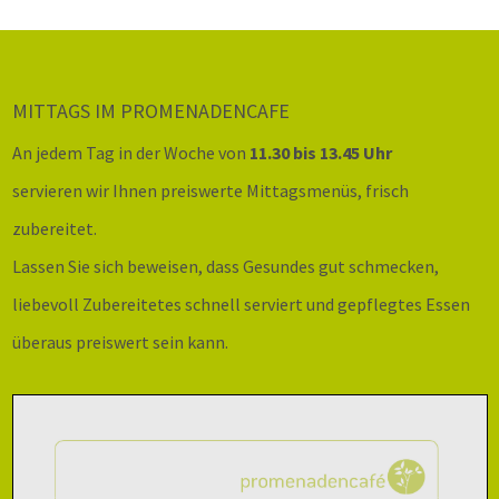
MITTAGS IM PROMENADENCAFE
An jedem Tag in der Woche von
11.30 bis 13.45 Uhr
servieren wir Ihnen preiswerte Mittagsmenüs, frisch
zubereitet.
Lassen Sie sich beweisen, dass Gesundes gut schmecken,
liebevoll Zubereitetes schnell serviert und gepflegtes Essen
überaus preiswert sein kann.