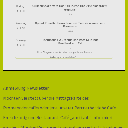
Grillschnecke vom Rost an Püree und eingemachte
m
Freitag
Gemüse
€ 11,50
GLO
Spinat
-Ricotta Cannelloni mit Tomatensauce und
Samstag
Parmesan
€ 11,
50
ACGLO
Steirisc
hes Wurzelfleisch vom Kalb mit
Sonntag
Bouillonkartoffel
€ 12,
50
L
Über Al
lergene informiert sie unser geschultes Personal
Änderungen vorenthalten!
Anmeldung Newsletter
Möchten Sie stets über die Mittagskarte des
Promenadencafés oder jene unserer Partnerbetriebe Café
Froschkönig und Restaurant-Café „am tivoli“ informiert
werden? Alle drei Restaurants verwöhnen sie täglich mit einer