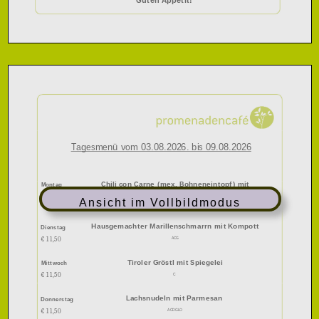
Guten Appetit!
Tagesmenü vom
03.08.202
6. bis
09.08.202
6
Chili con Carne (mex. Bohneneintopf) mit
Montag
Cremepolenta
€ 11,50
Ansicht im Vollbildmodus
LO
Hausgemachter Marillenschmarrn mit Kompott
Dienstag
ACG
€ 1
1,50
Tiroler Gröstl mit
Spiegelei
Mittwoch
C
€ 11,
50
Lachsnudeln
mit Parmesan
Donnerstag
ACDGLO
€ 11,50